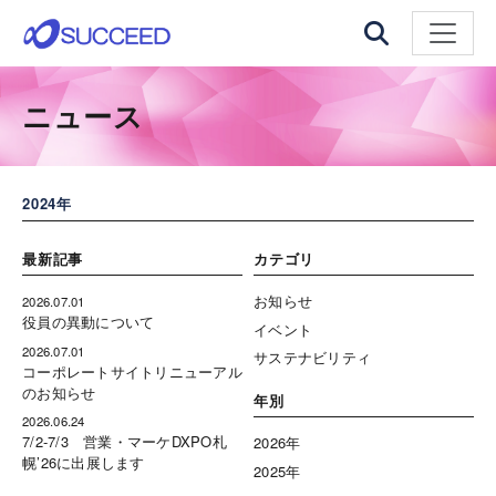
ナビゲ
ニュース
2024年
最新記事
カテゴリ
お知らせ
2026.07.01
役員の異動について
イベント
2026.07.01
サステナビリティ
コーポレートサイトリニューアル
のお知らせ
年別
2026.06.24
7/2-7/3 営業・マーケDXPO札
2026年
幌’26に出展します
2025年