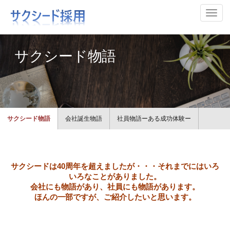
ナビ
サクシード物語
サクシード物語
会社誕生物語
社員物語ーある成功体験ー
サクシードは40周年を超えましたが・・・それまでにはいろ
いろなことがありました。
会社にも物語があり、社員にも物語があります。
ほんの一部ですが、ご紹介したいと思います。