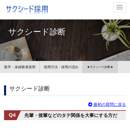
ナビ
サクシード診断
新卒・未経験者採用
採用方法・採用の流れ
★サクシード診断★
サクシード診断
最初の質問に戻る
Q4
先輩・後輩などのタテ関係を大事にする方だ