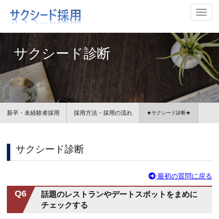
ナビ
サクシード診断
新卒・未経験者採用
採用方法・採用の流れ
★サクシード診断★
サクシード診断
最初の質問に戻る
Q6
話題のレストランやデートスポットをまめに
チェックする